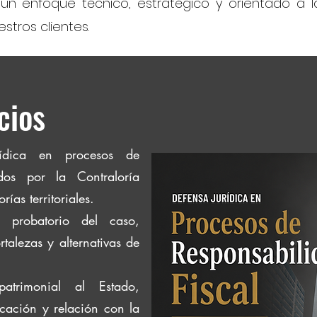
n un enfoque técnico, estratégico y orientado a l
stros clientes.
cios
rídica en procesos de
ados por la Contraloría
ías territoriales.
 y probatorio del caso,
rtalezas y alternativas de
atrimonial al Estado,
ficación y relación con la