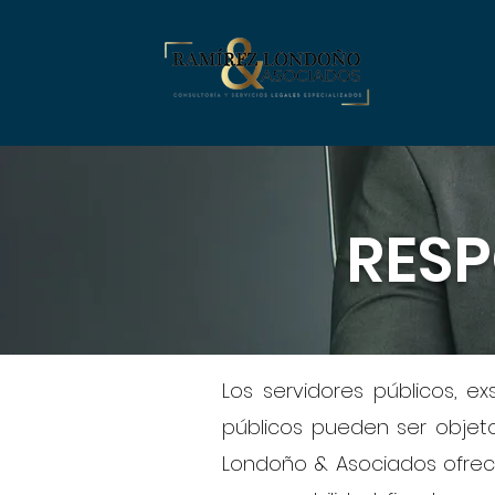
RESP
Los servidores públicos, ex
públicos pueden ser objeto
Londoño & Asociados ofrec