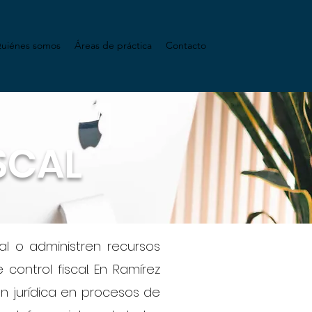
uiénes somos
Áreas de práctica
Contacto
SCAL
cal o administren recursos
ontrol fiscal. En Ramírez
 jurídica en procesos de